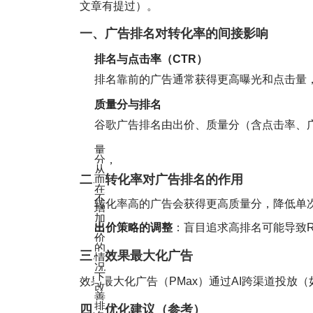
文章有提过）。
一、广告排名对转化率的间接影响
排名与点击率（CTR）
排名靠前的广告通常获得更高曝光和点击量
质量分与排名
谷歌广告排名由出价、质量分（含点击率、广
量
分，
从
二、转化率对广告排名的作用
而
在
不
转化率高的广告会获得更高质量分，降低单次
增
加
出价策略的调整
‌：盲目追求高排名可能导致
出
价
的
三、效果最大化广告
情
况
下
效果最大化广告（PMax）通过AI跨渠道投放（如
改
善
排
四、优化建议（参考）