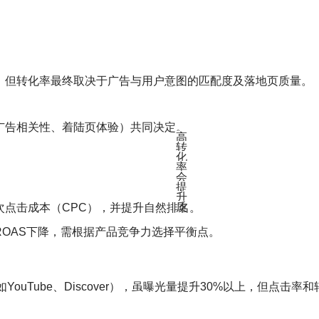
，但转化率最终取决于广告与用户意图的匹配度及落地页质量‌。
告相关性、着陆页体验）共同决定‌
。
高
转
化
率
会
提
升
质
点击成本（CPC），并提升自然排名‌
。
ROAS下降，需根据产品竞争力选择平衡点‌
。
YouTube、Discover），虽曝光量提升30%以上，但点