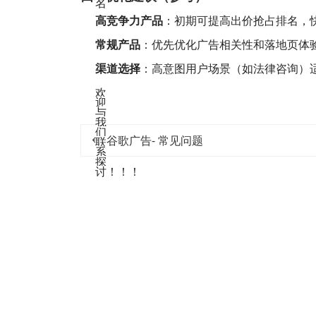
名‌
高竞争力产品
‌：初期可提高出价抢占排名，
常规产品
‌：优先优化广告相关性和落地页体
渠道选择
‌：高意图用户场景（如法律咨询）适
欢
迎
与
我
们
谷歌广告- 常见问题
联
系
探
讨！！！